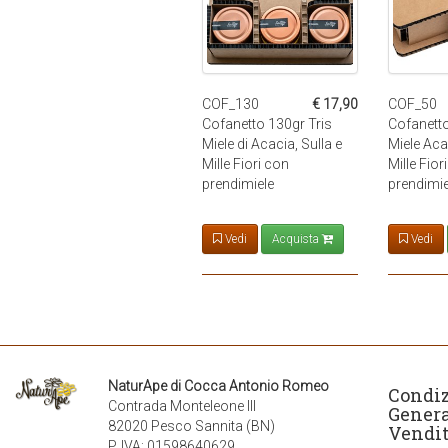
COF_130
€ 17,90
COF_50
Cofanetto 130gr Tris
Cofanetto
Miele di Acacia, Sulla e
Miele Aca
Mille Fiori con
Mille Fior
prendimiele
prendimie
Vedi
Acquista
Vedi
NaturApe di Cocca Antonio Romeo
Condi
Contrada Monteleone III
Genera
82020 Pesco Sannita (BN)
Vendi
P. IVA:
01598640629