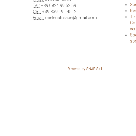
Spe
Tel.:
+39 0824 99 52 59
Re
Cell.:
+39 339 191 4512
Ter
Email:
mielenaturape@gmail.com
Con
ven
Sp
sp
Powered by SNAP S.r.l.