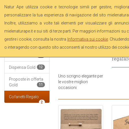
Natur Ape utilizza cookie e tecnologie simili per gestire, miglior
personalizzare la tua esperienza di navigazione del sito mielenaturap
Inoltre, utilizziamo a volte tali elementi per visualizzare gli annunci
Vaso Economy
6
mielenaturape.it e sui siti di terze parti. Per maggiori informazioni su 
Cofan
Miele all'ingrosso
gestire i cookie, consulta la nostra
Informativa sui cookie
. Chiudendo
Rega
1
o interagendo con questo sito acconsenti al nostro utilizzo dei cooki
I nostri prodotti
scrigno
Gold
16
regalar
Dispensa Gold
12
Uno scrigno elegante per
Proposte in offerta
le vostre migliori
Gold
11
occasioni
Cofanetti Regalo
2